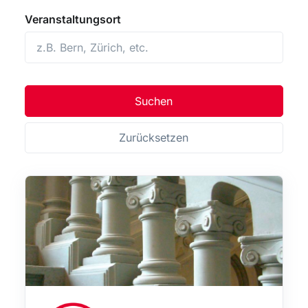
Alumni Pharmazie
Veranstaltungsort
Alumni UniBE
Alumni Vetsuisse
Kooperationsevents
universitäre Veranstaltungen
Suchen
Vereinigung Berner Wirtschaftswissenschafter (VBW)
Zurücksetzen