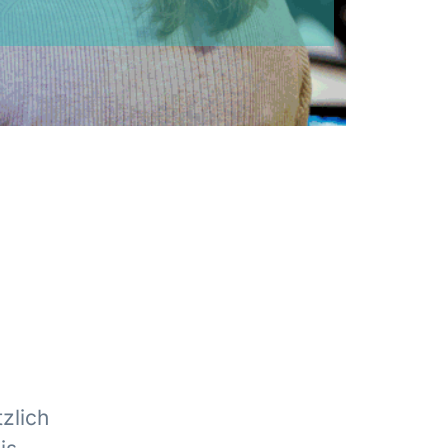
n
zlich