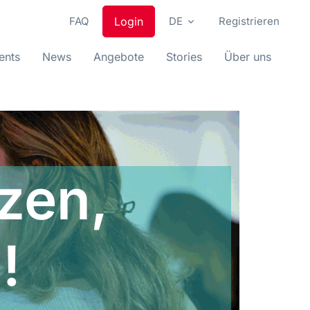
FAQ
Login
DE
Registrieren
ents
News
Angebote
Stories
Über uns
zen,
!