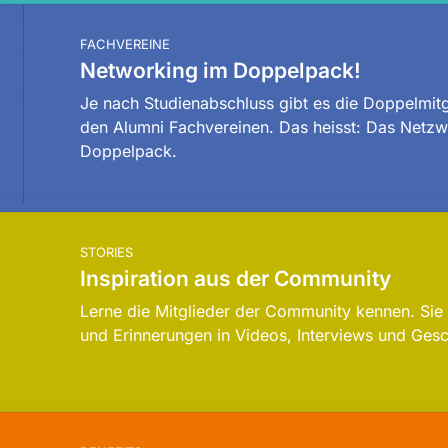
FACHVEREINE
Networking im Doppelpack!
Je nach Studienabschluss gibt es die Doppelmit
den Alumni Fachvereinen. Das heisst: Das Netzw
Doppelpack.
STORIES
Inspiration aus der Community
Lerne die Mitglieder der Community kennen. Sie 
und Erinnerungen in Videos, Interviews und Gesc